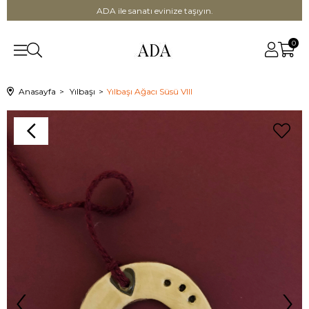
ADA ile sanatı evinize taşıyın.
0
Anasayfa
Yılbaşı
Yılbaşı Ağacı Süsü VIII
‹
›