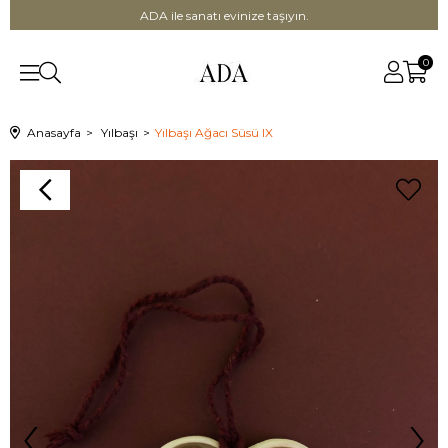
ADA ile sanatı evinize taşıyın.
0
Anasayfa
Yılbaşı
Yılbaşı Ağacı Süsü IX
‹
›