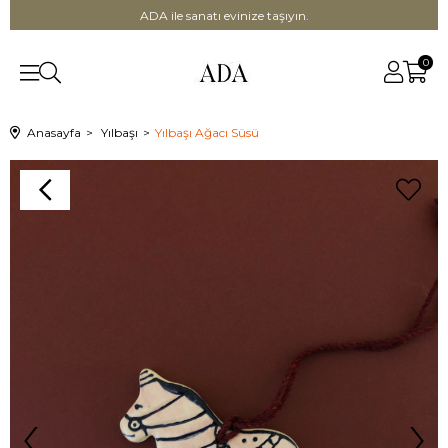
ADA ile sanatı evinize taşıyın.
0
Anasayfa
Yılbaşı
Yılbaşı Ağacı Süsü
‹
›